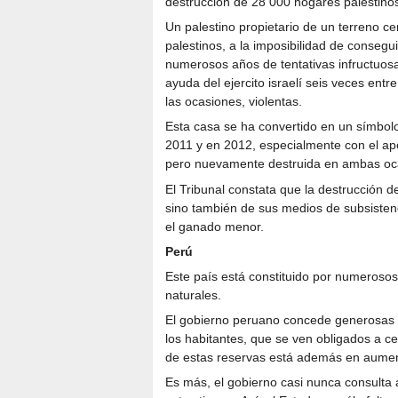
destrucción de 28 000 hogares palestino
Un palestino propietario de un terreno ce
palestinos, a la imposibilidad de consegu
numerosos años de tentativas infructuosas
ayuda del ejercito israelí seis veces ent
las ocasiones, violentas.
Esta casa se ha convertido en un símbolo d
2011 y en 2012, especialmente con el ap
pero nuevamente destruida en ambas ocasi
El Tribunal constata que la destrucción d
sino también de sus medios de subsisten
el ganado menor.
Perú
Este país está constituido por numerosos
naturales.
El gobierno peruano concede generosas 
los habitantes, que se ven obligados a ce
de estas reservas está además en aumen
Es más, el gobierno casi nunca consulta 