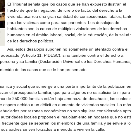
El Tribunal señala que los casos que se han expuesto ilustran el
hecho de que la negación, de iure o de facto, del derecho a la
vivienda acarrea una gran cantidad de consecuencias fatales, tant
para las víctimas como para sus parientes. Los desalojos de
habitantes son la causa de múltiples violaciones de los derechos
l
humanos en el ámbito laboral, social, de la educación, de la salud 
e
de los derechos políticos.
Así, estos desalojos suponen no solamente un atentado contra el
a adecuado (Artículo 11, PIDESC), sino también contra el derecho a
da persona y su familia (Declaración Universal de los Derechos Humanos
ontenido de los casos que se le han presentado:
onómica y social que sumerge a una parte importante de la población e
van el presupuesto familiar, que para algunos no es suficiente ni para
cerca de 250 000 familias están bajo amenaza de desahucio, las cuales 
e espera debido a un déficit en aumento de viviendas sociales. Lo más
sahuciados por razones económicas no son siquiera considerados apto
s autoridades locales proponen el realojamiento en hogares que no est
s frecuente que se separen los miembros de una familia y se envíe a lo
 sus padres se ven forzados a menudo a vivir en la calle.