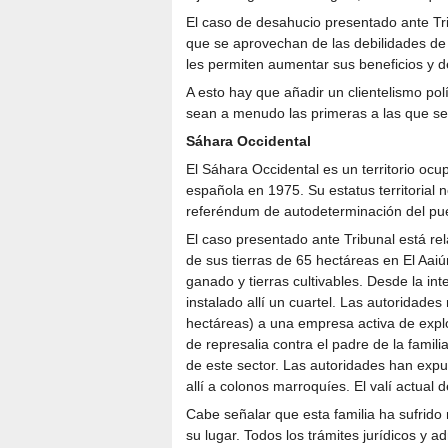
El caso de desahucio presentado ante Tri
que se aprovechan de las debilidades de 
les permiten aumentar sus beneficios y d
A esto hay que añadir un clientelismo po
sean a menudo las primeras a las que se 
Sáhara Occidental
El Sáhara Occidental es un territorio oc
española en 1975. Su estatus territorial 
referéndum de autodeterminación del pueb
El caso presentado ante Tribunal está re
de sus tierras de 65 hectáreas en El Aaiú
ganado y tierras cultivables. Desde la int
instalado allí un cuartel. Las autoridad
hectáreas) a una empresa activa de expl
de represalia contra el padre de la famili
de este sector. Las autoridades han expul
allí a colonos marroquíes. El valí actual d
Cabe señalar que esta familia ha sufrido
su lugar. Todos los trámites jurídicos y 