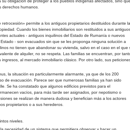
a a su obligación de proteger a los pueblos indígenas afectados, sino qu
os derechos humanos.
retrocesión» permite a los antiguos propietarios destituidos durante l
ropiedad. Cuando los bienes inmobiliarios son restituidos a sus antiguo
tantes actuales - antiguos inquilinos del Estado de Rumanía o nuevos
l Estado - son evacuados sin que se les proponga ninguna solución a
ilinos no tienen que abandonar su vivienda, salvo en el caso en el que 
alente de alquiler, no se respeta. Las familias se encuentran, por tant
 ingresos, al mercado inmobiliario clásico. Por otro lado, sus peticion
us, la situación es particularmente alarmante, ya que de los 200
eso de evacuación. Parece ser que numerosas familias ya han sido
le. Se ha constatado que algunos edificios previstos para el
rmanecen vacíos, para más tarde ser asignados, por nepotismo o
cesiones se realizan de manera dudosa y benefician más a los actores
uos propietarios o a sus herederos.
ntos niveles.
 la necesidad de un sistema que permitiera observar y hacer un