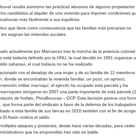
bunal resalta asimismo las prácticas abusivas de algunos propietarios
los candidatos al alquiler de una vivienda para imponer condiciones q
esahuciar más fácilmente a sus inquilinos.
lítico que tiene como consecuencia que las familias más precarias no
les asignan las viviendas sociales.
upado actualmente por Marruecos tras la marcha de la potencia colonial
no está todavía definido por la ONU, la cual decidió en 1991 organizar 
lo saharaui, el cual todavía no se ha realizado.
lacionado con el desalojo de una mujer y de su familia de 12 miembros
n, donde se encontraban la vivienda familiar, un pozo, un aprisco,
ervención militar marroquí, el ejército ha ocupado esta parcela y ha
es marroquíes otorgaron en 2007 una parte importante de esta parcela (
otación de fosfato, PhosBoucraa – OCP. Esta decisión parece una for
a, que forma parte del sindicato a favor de la defensa de los trabajador
sado a esta familia de sus tierras en 2010 también con el fin de acoge
e El Aaiún codicia el saldo.
 múltiples ataques y presiones, desde hace varias décadas, para ceder
administrativos que ha emprendido han sido en balde.