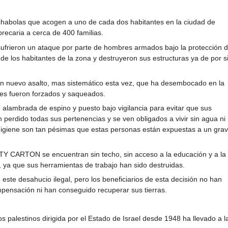
habolas que acogen a uno de cada dos habitantes en la ciudad de
precaria a cerca de 400 familias.
ufrieron un ataque por parte de hombres armados bajo la protección 
e de los habitantes de la zona y destruyeron sus estructuras ya de por s
 un nuevo asalto, mas sistemático esta vez, que ha desembocado en la
ntes fueron forzados y saqueados.
on alambrada de espino y puesto bajo vigilancia para evitar que sus
perdido todas sus pertenencias y se ven obligados a vivir sin agua ni
 higiene son tan pésimas que estas personas están expuestas a un gra
ITY CARTON se encuentran sin techo, sin acceso a la educación y a la
 ya que sus herramientas de trabajo han sido destruidas.
este desahucio ilegal, pero los beneficiarios de esta decisión no han
ompensación ni han conseguido recuperar sus tierras.
ios palestinos dirigida por el Estado de Israel desde 1948 ha llevado a l