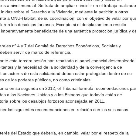
s a nivel mundial. Se trata de ampliar e insistir en el trabajo realizado
Unidas sobre el Derecho a la Vivienda, mediante la petición a otros
e a ONU-Hábitat, de su coordinación, con el objetivo de velar por qu
eren los desalojos forzosos. Excepto si el desplazamiento resulta
imperativamente beneficiarse de una auténtica protección jurídica y d
rales nº 4 y 7 del Comité de Derechos Económicos, Sociales y
 deben servir de marco de referencia.
ante esta tercera sesión han resaltado el papel esencial desempleado
itantes y la necesidad de la solidaridad y de la convergencia de
. Los actores de esta solidaridad deben estar protegidos dentro de su
s de los poderes públicos, no como criminales.
como en su segunda en 2012, el Tribunal formuló recomendaciones pa
das a las Naciones Unidas y a los Estados que todavía están de
oria sobre los desalojos forzosos aconsejada en 2011.
poner las siguientes recomendaciones en relación con los seis casos
nterés del Estado que debería, en cambio, velar por el respeto de la