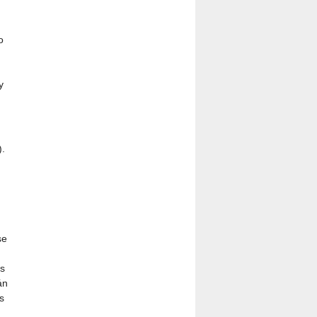
o
y
).
n
se
s
án
s