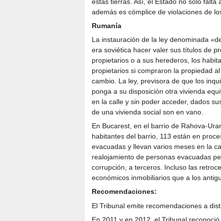
estas tierras. Así, el Estado no sólo falt
además es cómplice de violaciones de l
Rumanía
La instauración de la ley denominada «de 
era soviética hacer valer sus títulos de p
propietarios o a sus herederos, los habi
propietarios si compraron la propiedad a
cambio. La ley, previsora de que los inqu
ponga a su disposición otra vivienda equiv
en la calle y sin poder acceder, dados sus
de una vivienda social son en vano.
En Bucarest, en el barrio de Rahova-Uran
habitantes del barrio, 113 están en proc
evacuadas y llevan varios meses en la cal
realojamiento de personas evacuadas pe
corrupción, a terceros. Incluso las retro
económicos inmobiliarios que a los antig
Recomendaciones:
El Tribunal emite recomendaciones a disti
En 2011 y en 2012, el Tribunal reconoció