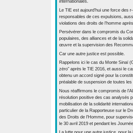
internationales.
Le TIE est aujourd’hui une force des r
responsables de ces expulsions, aussi
violations des droits de l’homme après 
Persévérer dans le compromis du Comit
populaires, des alliances et de la soli
œuvre et la supervision des Recomma
Car une autre justice est possible.
Rappelons ici le cas du Monte Sinaï (
zéro" après le TIE 2016, et aussi le c
obtenu un accord signé pour la constitu
préalable de suspension de toutes les
Nous réaffirmons le compromis de l’AI
résolution positive des cas analysés
mobilisation de la solidarité internati
particulier de la Rapporteuse sur le D
des Droits de l’Homme, pour supervis
le 30 avril 2019 et pendant les Journ
La lutte pour une autre justice, pour la 