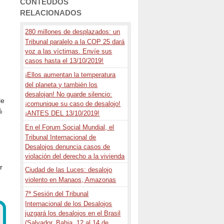
CONTEÚDOS
RELACIONADOS
280 millones de desplazados: un
Tribunal paralelo a la COP 25 dará
voz a las víctimas. Envíe sus
casos hasta el 13/10/2019!
¡Ellos aumentan la temperatura
del planeta y también los
desalojan! No guarde silencio:
le
¡comunique su caso de desalojo!
%
¡ANTES DEL 13/10/2019!
En el Forum Social Mundial, el
Tribunal Internacional de
Desalojos denuncia casos de
violación del derecho a la vivienda
r
Ciudad de las Luces: desalojo
violento en Manaos, Amazonas
7ª Sesión del Tribunal
Internacional de los Desalojos
juzgará los desalojos en el Brasil
(Salvador, Bahia, 12 al 14 de