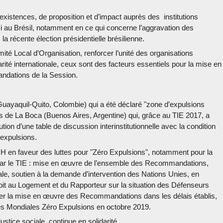
-existences, de proposition et d’impact auprès des institutions
 au Brésil, notamment en ce qui concerne l’aggravation des
la récente élection présidentielle brésilienne.
é Local d’Organisation, renforcer l’unité des organisations
darité internationale, ceux sont des facteurs essentiels pour la mise en
ndations de la Session.
Guayaquil-Quito, Colombie) qui a été déclaré "zone d’expulsions
as de La Boca (Buenos Aires, Argentine) qui, grâce au TIE 2017, a
tion d’une table de discussion interinstitutionnelle avec la condition
 expulsions.
H en faveur des luttes pour "Zéro Expulsions", notamment pour la
 par le TIE : mise en œuvre de l’ensemble des Recommandations,
onale, soutien à la demande d’intervention des Nations Unies, en
roit au Logement et du Rapporteur sur la situation des Défenseurs
er la mise en œuvre des Recommandations dans les délais établis,
ées Mondiales Zéro Expulsions en octobre 2019.
justice sociale, continue en solidarité.