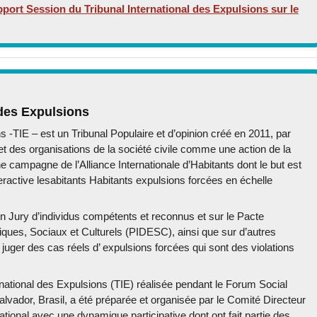
port Session du Tribunal International des Expulsions sur le
 des Expulsions
s -TIE – est un Tribunal Populaire et d’opinion créé en 2011, par
 et des organisations de la société civile comme une action de la
campagne de l’Alliance Internationale d’Habitants dont le but est
ractive lesabitants Habitants expulsions forcées en échelle
’un Jury d’individus compétents et reconnus et sur le Pacte
miques, Sociaux et Culturels (PIDESC), ainsi que sur d’autres
r juger des cas réels d’ expulsions forcées qui sont des violations
national des Expulsions (TIE) réalisée pendant le Forum Social
lvador, Brasil, a été préparée et organisée par le Comité Directeur
ational avec une dynamique participative dont ont fait partie des