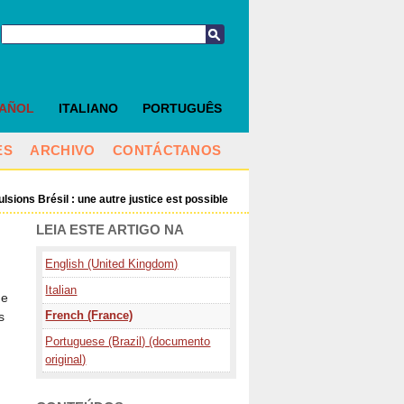
PAÑOL
ITALIANO
PORTUGUÊS
ES
ARCHIVO
CONTÁCTANOS
lsions Brésil : une autre justice est possible
LEIA ESTE ARTIGO NA
English (United Kingdom)
Italian
de
French (France)
s
Portuguese (Brazil) (documento
original)