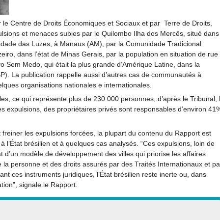
ar le Centre de Droits Économiques et Sociaux et par Terre de Droits,
lsions et menaces subies par le Quilombo Ilha dos Mercês, situé dans
Cidade das Luzes, à Manaus (AM), par la Comunidade Tradicional
iro, dans l’état de Minas Gerais, par la population en situation de rue
o Sem Medo, qui était la plus grande d’Amérique Latine, dans la
 La publication rappelle aussi d’autres cas de communautés à
lques organisations nationales e internationales.
lles, ce qui représente plus de 230 000 personnes, d’après le Tribunal, 
s expulsions, des propriétaires privés sont responsables d’environ 41
et freiner les expulsions forcées, la plupart du contenu du Rapport est
’État brésilien et à quelques cas analysés. “Ces expulsions, loin de
at d’un modèle de développement des villes qui priorise les affaires
e la personne et des droits assurés par des Traités Internationaux et pa
nt ces instruments juridiques, l’État brésilien reste inerte ou, dans
tion”, signale le Rapport.