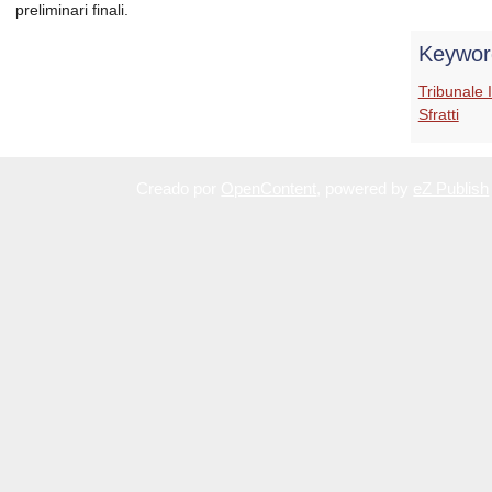
preliminari finali.
Keywor
Tribunale 
Sfratti
Creado por
OpenContent
, powered by
eZ Publish