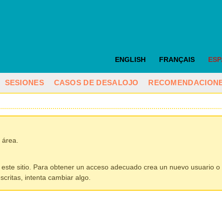
ENGLISH
FRANÇAIS
ES
SESIONES
CASOS DE DESALOJO
RECOMENDACION
 área.
 este sitio. Para obtener un acceso adecuado crea un nuevo usuario o 
critas, intenta cambiar algo.