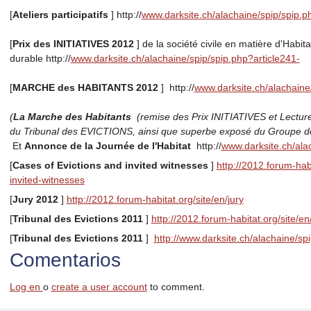
[
Ateliers participatifs
] http://
www.darksite.ch/alachaine/spip/spip.p
[
Prix des INITIATIVES 2012
] de la société civile en matière d'Habitat
durable http://
www.darksite.ch/alachaine/spip/spip.php?article241-
[
MARCHE des HABITANTS 2012
] http://
www.darksite.ch/alachaine/
(
La Marche des Habitants
(remise des Prix INITIATIVES et Lectu
du Tribunal des EVICTIONS, ainsi que superbe exposé du Groupe d
Et
Annonce de la Journée de l'Habitat
http://
www.darksite.ch/ala
[
Cases of Evictions and invited witnesses
]
http://2012.forum-hab
invited-witnesses
[
Jury 2012
]
http://2012.forum-habitat.org/site/en/jury
[
Tribunal des Evictions 2011
]
http://2012.forum-habitat.org/site/en
[
Tribunal des Evictions 2011
]
http://www.darksite.ch/alachaine/sp
Comentarios
Log en
o
create a user account
to comment.