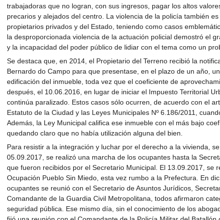
trabajadoras que no logran, con sus ingresos, pagar los altos valores
precarios y alejados del centro. La violencia de la policía también e
propietarios privados y del Estado, teniendo como casos emblemátic
la desproporcionada violencia de la actuación policial demostró el 
y la incapacidad del poder público de lidiar con el tema como un pr
Se destaca que, en 2014, el Propietario del Terreno recibió la notifi
Bernardo do Campo para que presentase, en el plazo de un año, un 
edificación del inmueble, toda vez que el coeficiente de aprovech
después, el 10.06.2016, en lugar de iniciar el Impuesto Territorial U
continúa paralizado. Estos casos sólo ocurren, de acuerdo con el art
Estatuto de la Ciudad y las Leyes Municipales Nº 6.186/2011, cuando
Además, la Ley Municipal califica ese inmueble con el más bajo co
quedando claro que no había utilización alguna del bien.
Para resistir a la integración y luchar por el derecho a la vivienda, 
05.09.2017, se realizó una marcha de los ocupantes hasta la Secreta
que fueron recibidos por el Secretario Municipal. El 13.09.2017, se
Ocupación Pueblo Sin Miedo, esta vez rumbo a la Prefectura. En dic
ocupantes se reunió con el Secretario de Asuntos Jurídicos, Secreta
Comandante de la Guardia Civil Metropolitana, todos afirmaron cat
seguridad pública. Ese mismo día, sin el conocimiento de los aboga
fijó una reunión con el Comandante de la Policía Militar del Batall