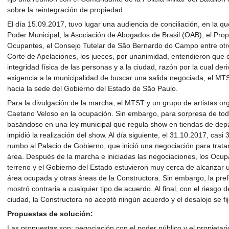
sobre la reintegración de propiedad.
El día 15.09.2017, tuvo lugar una audiencia de conciliación, en la 
Poder Municipal, la Asociación de Abogados de Brasil (OAB), el Prop
Ocupantes, el Consejo Tutelar de São Bernardo do Campo entre otros
Corte de Apelaciones, los jueces, por unanimidad, entendieron que e
integridad física de las personas y a la ciudad, razón por la cual de
exigencia a la municipalidad de buscar una salida negociada, el M
hacia la sede del Gobierno del Estado de São Paulo.
Para la divulgación de la marcha, el MTST y un grupo de artistas o
Caetano Veloso en la ocupación. Sin embargo, para sorpresa de todo
basándose en una ley municipal que regula show en tiendas de depa
impidió la realización del show. Al día siguiente, el 31.10.2017, casi
rumbo al Palacio de Gobierno, que inició una negociación para tratar
área. Después de la marcha e iniciadas las negociaciones, los Ocupa
terreno y el Gobierno del Estado estuvieron muy cerca de alcanzar u
área ocupada y otras áreas de la Constructora. Sin embargo, la pr
mostró contraria a cualquier tipo de acuerdo. Al final, con el riesgo 
ciudad, la Constructora no aceptó ningún acuerdo y el desalojo se fi
Propuestas de solución:
Las propuestas son: negociación con el poder público y el propietar