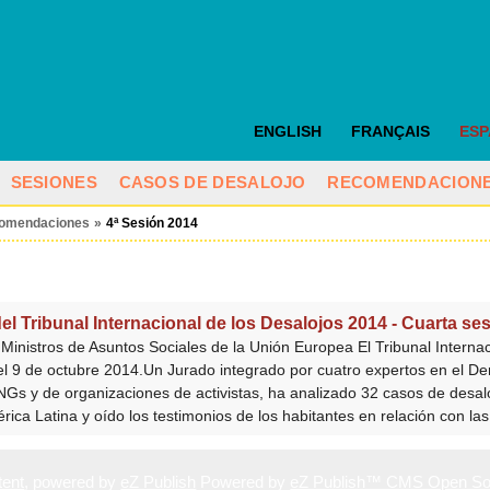
ENGLISH
FRANÇAIS
ES
SESIONES
CASOS DE DESALOJO
RECOMENDACION
omendaciones
»
4ª Sesión 2014
Tribunal Internacional de los Desalojos 2014 - Cuarta sesi
inistros de Asuntos Sociales de la Unión Europea El Tribunal Internaci
el 9 de octubre 2014.Un Jurado integrado por cuatro expertos en el De
Gs y de organizaciones de activistas, ha analizado 32 casos de desal
rica Latina y oído los testimonios de los habitantes en relación con las
ent
, powered by
eZ Publish
Powered by
eZ Publish™ CMS Open So