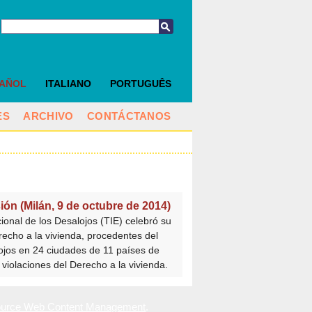
PAÑOL
ITALIANO
PORTUGUÊS
ES
ARCHIVO
CONTÁCTANOS
ón (Milán, 9 de octubre de 2014)
onal de los Desalojos (TIE) celebró su
recho a la vivienda, procedentes del
ojos en 24 ciudades de 11 países de
 violaciones del Derecho a la vivienda.
urce Web Content Management
.