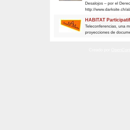
Desalojos – por el Dere
http://www.darksite.ch/a
HABITAT Participati
Teleconferencias, una ma
proyecciones de documen
Creado por
OpenCont