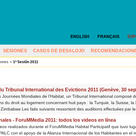
ENGLISH
FRANÇAIS
ES
SESIONES
CASOS DE DESALOJO
RECOMENDACION
iones
»
1ª Sesión 2011
Tribunal International des Evictions 2011 (Genève, 30 sep
Journées Mondiales de l’Habitat, un Tribunal International composé de
s du droit au logement concernant huit pays : la Turquie, la Suisse, la Fr
e Zimbabwe.Les faits suivants ressortent des auditions effectuées par le
nales - ForuMMedia 2011: todos los videos en línea
deos realizados durante el ForuMMedia Habitat Participatif que tuvo lu
PALC con el apoyo de la Alianza Internacional de los Habitantes en el