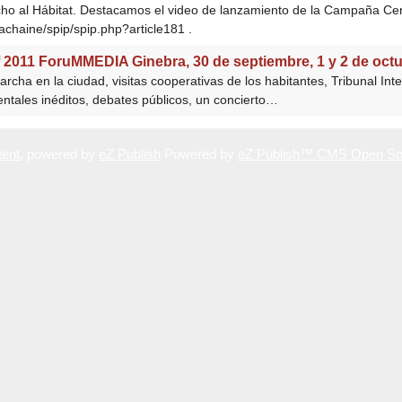
cho al Hábitat. Destacamos el video de lanzamiento de la Campaña Ce
lachaine/spip/spip.php?article181 .
f 2011 ForuMMEDIA Ginebra, 30 de septiembre, 1 y 2 de oct
rcha en la ciudad, visitas cooperativas de los habitantes, Tribunal Int
tales inéditos, debates públicos, un concierto…
ent
, powered by
eZ Publish
Powered by
eZ Publish™ CMS Open So