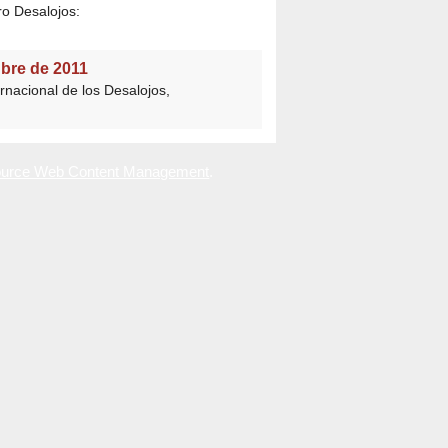
ro Desalojos:
ubre de 2011
ernacional de los Desalojos,
urce Web Content Management
.