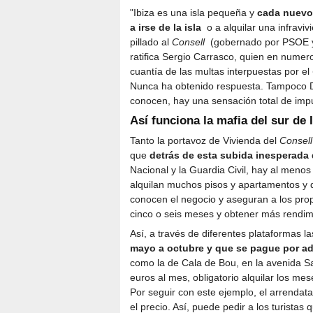
"Ibiza es una isla pequeña y
cada nuevo 
a irse de la isla
o a alquilar una infravi
pillado al
Consell
(gobernado por PSOE y
ratifica Sergio Carrasco, quien en nume
cuantía de las multas interpuestas por el
Nunca ha obtenido respuesta. Tampoco De
conocen, hay una sensación total de imp
Así funciona la mafia del sur de I
Tanto la portavoz de Vivienda del
Consell
que
detrás de esta subida inesperada 
Nacional y la Guardia Civil, hay al meno
alquilan muchos pisos y apartamentos y d
conocen el negocio y aseguran a los prop
cinco o seis meses y obtener más rendimi
Así, a través de diferentes plataformas 
mayo a octubre y que se pague por a
como la de Cala de Bou, en la avenida S
euros al mes, obligatorio alquilar los me
Por seguir con este ejemplo, el arrenda
el precio. Así, puede pedir a los turist