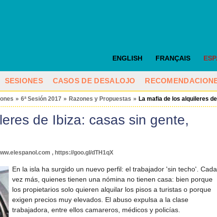
ENGLISH
FRANÇAIS
ES
SESIONES
CASOS DE DESALOJO
RECOMENDACION
iones
»
6ª Sesión 2017
»
Razones y Propuestas
»
La mafia de los alquileres de
leres de Ibiza: casas sin gente,
ww.elespanol.com , https://goo.gl/dTH1qX
En la isla ha surgido un nuevo perfil: el trabajador 'sin techo'. Cada
vez más, quienes tienen una nómina no tienen casa: bien porque
los propietarios solo quieren alquilar los pisos a turistas o porque
exigen precios muy elevados. El abuso expulsa a la clase
trabajadora, entre ellos camareros, médicos y policías.