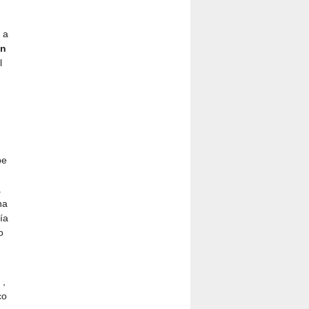
 a
en
l
be
a
na
ía
o
,
co