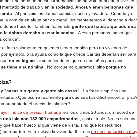
ue por una serie de hechos traumáticos se ha visto abocado a vivir en l
n el mercado de trabajo y en la sociedad.
Ahora vienen personas que
vienda
. Al principio les damos comida, ducha y lavadora. Cuando ya
se la comida en algún bar de menú, les mantenemos el derecho a duc
itio donde hacerlo. También ha venido
gente que había alquilado una
no le daban derecho a usar la cocina
. A esas personas, hasta que
s comida".
r el foco solamente en quienes tienen empleo pero no vivienda de
, por ejemplo, o la ayuda como la que ofrece Cáritas deberían ser para
o que
no es lógico
ni se entiende es que de dos años para acá
que tiene una nómina
. No porque no queramos, sino porque no
biza?
y "casas sin gente y gente sin casas"
. La frase simplifica una
certada. ¿Qué ocurre realmente para que sea tan difícil encontrar piso
a aumentado el precio del alquiler?
mayor índice de presión humana
en los últimos 20 años, un récord de
n una isla con 132.000 empadronados
, casi el triple. No es solo una
y que hacer hueco al que viene de visita, sino que los recursos
) se reparten. Esto incluye la vivienda. Ibiza es
un destino turístico mu