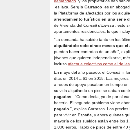
demandado
y los propietarios han sabi
es laxa.
Sergio Carrasco
es un abogado 
la Plataforma de afectados por los alquil
arrendamiento turístico en una serie 
de Vivienda del
Consell d'Eivissa
, esto si
apartamentos residenciales, lo que incl
"La demanda ha subido tanto en los últi
alquilándolo solo cinco meses que el
pueden hacer contratos de un año", expli
jóvenes que quieren independizarse, médic
incluso
afecta a colectivos como el de la
En mayo del año pasado, el
Consell
infor
días en 2014 a 61 en 2015. Las mujeres m
a redes de apoyo pasaban un tiempo en l
su vida alquilando un piso se daban cont
pagarlos
. "Como decía, ya de por sí cue
hacerlo. El segundo problema viene aho
pagarlo
", explica Carrasco. Los precios
para vivir en España, y ahora quienes qui
mayoría de los sueldos están entre los 1.
1.000 euros. Hablo de pisos de entre 40