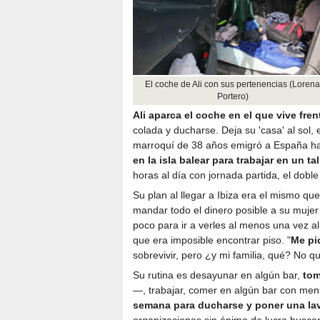
El coche de Ali con sus pertenencias (Loren
Portero)
Ali aparca el coche en el que vive fre
colada y ducharse. Deja su 'casa' al sol
marroquí de 38 años emigró a España ha
en la isla balear para trabajar en un ta
horas al día con jornada partida, el dobl
Su plan al llegar a Ibiza era el mismo qu
mandar todo el dinero posible a su muje
poco para ir a verles al menos una vez al
que era imposible encontrar piso. "
Me pi
sobrevivir, pero ¿y mi familia, qué? No q
Su rutina es desayunar en algún bar,
tom
—, trabajar, comer en algún bar con menú
semana para ducharse y poner una la
organizaciones sin ánimo de lucro buscan