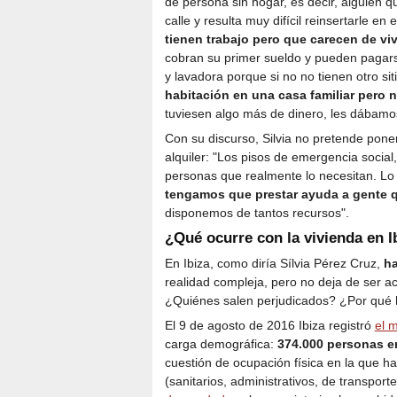
de persona sin hogar, es decir, alguien q
calle y resulta muy difícil reinsertarle e
tienen trabajo pero que carecen de vi
cobran su primer sueldo y pueden pagar
y lavadora porque si no no tienen otro s
habitación en una casa familiar pero 
tuviesen algo más de dinero, les dábamo
Con su discurso, Silvia no pretende pone
alquiler: "Los pisos de emergencia social
personas que realmente lo necesitan. L
tengamos que prestar ayuda a gente 
disponemos de tantos recursos".
¿Qué ocurre con la vivienda en I
En Ibiza, como diría Sílvia Pérez Cruz,
ha
realidad compleja, pero no deja de ser a
¿Quiénes salen perjudicados? ¿Por qué h
El 9 de agosto de 2016 Ibiza registró
el 
carga demográfica:
374.000 personas e
cuestión de ocupación física en la que ha
(sanitarios, administrativos, de transporte