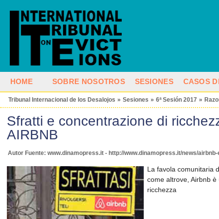
HOME
SOBRE NOSOTROS
SESIONES
CASOS D
Tribunal Internacional de los Desalojos
»
Sesiones
»
6ª Sesión 2017
»
Razo
Sfratti e concentrazione di ricchezz
AIRBNB
Autor Fuente: www.dinamopress.it - http://www.dinamopress.it/news/airbnb-e
La favola comunitaria d
come altrove, Airbnb è
ricchezza