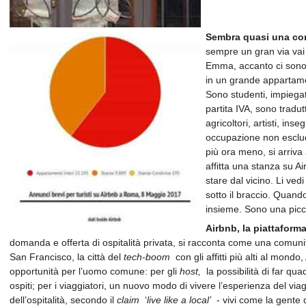
Sembra quasi una c
sempre un gran via vai d
Emma, accanto ci sono Ni
in un grande appartamen
Sono studenti, impiegat
partita IVA, sono tradutt
agricoltori, artisti, ins
occupazione non esclude
più ora meno, si arriv
affitta una stanza su Ai
stare dal vicino. Li vedi 
sotto il braccio. Quando 
insieme. Sono una pic
Airbnb, la piattaforma 
domanda e offerta di ospitalità privata, si racconta come una comunit
San Francisco, la città del
tech-boom
con gli affitti più alti al mond
opportunità per l’uomo comune: per gli
host,
la possibilità di far quad
ospiti; per i viaggiatori, un nuovo modo di vivere l’esperienza del viaggio
dell’ospitalità, secondo il
claim
‘
live like a local’
- vivi come la gente 