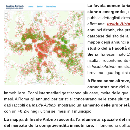
La favola comunitaria
stanno emergendo
, 
pubblici dettagliati cir
effettuate.
Inside Airb
annunci Airbnb, che pre
database del sito della
mappa degli annunci a 
studio della Facoltà d
Siena
ha esaminato 13 c
risultati, recentemente
di
Inside Airbnb
mostra:
brevi ma i guadagni si 
A Roma come altrove,
concentrazione della
immobiliare. Pochi intermediari gestiscono più case, molte delle quali
mesi. A Roma gli annunci per turisti si concentrano nelle zone più turist
dati raccolti da
Inside Airbnb
mostrano un
aumento delle proprietà 
con un +8,2% negli ultimi sei mesi in I municipio.
La mappa di Inside Airbnb racconta l’andamento spaziale del m
del mercato della compravendita immobiliare.
Il fenomeno dell’acq