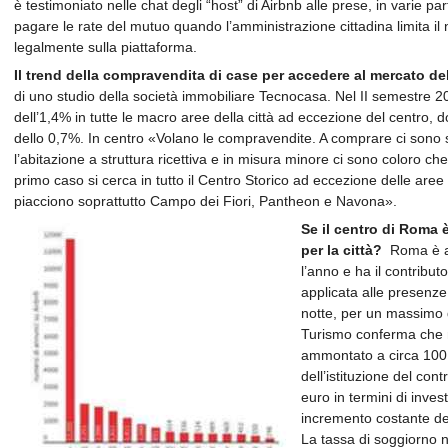
è testimoniato nelle chat degli “host” di Airbnb alle prese, in varie p
pagare le rate del mutuo quando l’amministrazione cittadina limita il nu
legalmente sulla piattaforma.
Il trend della compravendita di case per accedere al mercato de
di uno studio della società immobiliare Tecnocasa. Nel II semestre 20
dell’1,4% in tutte le macro aree della città ad eccezione del centro, d
dello 0,7%. In centro «Volano le compravendite. A comprare ci sono sop
l’abitazione a struttura ricettiva e in misura minore ci sono coloro che
primo caso si cerca in tutto il Centro Storico ad eccezione delle aree
piacciono soprattutto Campo dei Fiori, Pantheon e Navona».
Se il centro di Roma è
per la città?
Roma è att
l’anno e ha il contribut
applicata alle presenze 
notte, per un massimo d
Turismo conferma che n
ammontato a circa 100 
dell’istituzione del co
euro in termini di invest
incremento costante dei 
La tassa di soggiorno 