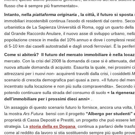
flusso che è sempre più frammentato».
Intanto, nella
piattaforma originaria
, la città, il futuro si sposta
immobiliari insostenibili continua l’esodo di residenti dal centro. Se
urbanistica de La Sapienza Università di Roma, oggi un quarto della 
dal Grande Raccordo Anulare, il nuovo asse di sviluppo urbano, nella
popolazione cresce in media del 10% annuo e dove i complessi resid
di 5-10 km dai caselli autostradali e dagli snodi ferroviari. È la perif
Come si abiterà?
Il futuro del mercato immobiliare è nella loca
mercato. Con la crisi del 2008 la domanda di case si è attenuata, de
nuova attuale domanda di acquisto. Esaurita la quale, nei prossimi c
attrezzarsi per i nuovi
non-
acquirenti travolti dalla crisi, i cosiddetti
M
scenario di crescita demografica pari quasi a zero. «Il futuro del m
incentrato sulla locazione e non più sulla compravendita». Secondo il
potendo continuare sulla strada del consumo di suolo
«
la rigeneraz
dell’immobiliare per i prossimi dieci anni»
.
Un assaggio di questo scenario futuro lo fornisce, ancora una volta, 
la mostra
Ars Futura
bensì con il progetto
“Albergo per studenti” da
proprietà di Cassa Depositi e Prestiti, un progetto che può essere l
strategia. La
storia della ex Dogana
continua a parlarci delle trasf
come al reddito da lavoro si stia sostituendo sempre più quello prov