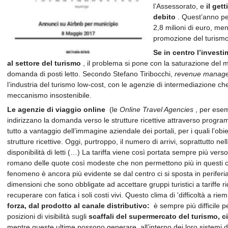
l’Assessorato, e
il get
debito
. Quest’anno per
2,8 milioni di euro, men
promozione del turismo,
Se in centro l’invest
al settore del turismo
, il problema si pone con la saturazione del m
domanda di posti letto. Secondo Stefano Tiribocchi,
revenue manag
l’industria del turismo low-cost, con le agenzie di intermediazione ch
meccanismo insostenibile.
Le agenzie di viaggio online
(le
Online Travel Agencies
, per esem
indirizzano la domanda verso le strutture ricettive attraverso programmi
tutto a vantaggio dell’immagine aziendale dei portali, per i quali l’obiet
strutture ricettive. Oggi, purtroppo, il numero di arrivi, soprattutto n
disponibilità di letti (…) La tariffa viene così portata sempre più ver
romano delle quote così modeste che non permettono più in questi cas
fenomeno è ancora più evidente se dal centro ci si sposta in periferia
dimensioni che sono obbligate ad accettare gruppi turistici a tariffe ri
recuperare con fatica i soli costi vivi. Questo clima di 'difficoltà a r
forza, dal prodotto al canale distributivo:
è sempre più difficile pe
posizioni di visibilità sugli
scaffali del supermercato del turismo, c
mentre queste ultime possono generare, all’interno dei loro sistemi di