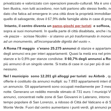
privatizzato e valorizzato con operazioni pseudo-culturali. Ma è un
ben illustra, non tutti accedono, non tutti partono allo stesso livello, 
dato che fatica ad emergere in una città dove la proprietà immobilia
quello di salvagente, dove il 67,9% delle famiglie abita in case di prop
Intanto, il centro diventa un
parco-giochi per turisti
e soffoca
sopra ai suoi monumenti. In quella parte di città disabitata, anche i
«
le piazze -
scrisse Nicolini -
si stanno un pò trasformando in monum
ad un monumento, all’incomparabile dignità del vuoto
».
A Roma l’8 maggio
c’erano 25.275 annunci
di stanze e appartament
degli annunci era per interi appartamenti. Quasi la metà era nel prim
stanze e lo 0,8% per stanze condivise.
Il 60,7% degli annunci a Ro
più annunci di un singolo utente. Si tratta di case in cui per più di se
nessuno.
Nel I municipio
sono
12.201 gli alloggi per turisti
su Airbnb
, qu
offerte è costituito da annunci multipli: su 7.893 appartamenti interi di
un annuncio. Gli appartamenti sono occupati mediamente per 3 mesi 
notte. Generano un reddito mensile stimato di 731 euro. I municipi VII,
annunci, concentrati nelle zone di San Giovanni in Laterano, intorno a
tempo popolare di San Lorenzo, a ridosso di Città del Vaticano e di Sa
Monte Verde. Fuori dal centro aumentano i punti verdi, gli annunci per 