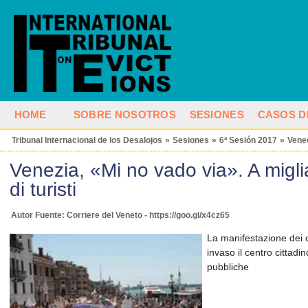
HOME
SOBRE NOSOTROS
SESIONES
CASOS D
Tribunal Internacional de los Desalojos
»
Sesiones
»
6ª Sesión 2017
»
Vene
Venezia, «Mi no vado via». A miglia
di turisti
Autor Fuente: Corriere del Veneto - https://goo.gl/x4cz65
La manifestazione dei c
invaso il centro cittadi
pubbliche