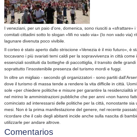
I veneziani, per un paio d’ore, domenica, sono riusciti a «sfrattare» i 
comitati cittadini sotto lo slogan «Mi no vado via» (Io non vado via) rife
lagunare divenuta poco vivibile.
Il corteo è stato aperto dallo striscione «Venezia è il mio futuro», è 
toccavano i più svariati temi caldi per la sopravvivenza in città come
essenziali sostituiti da botteghe di paccottiglia, il transito delle gran
soprattutto l’insostenibile presenza del turismo mordi e fuggi.
In oltre un migliaio - secondo gli organizzatori - sono partiti dall’Ars
dove il turismo di massa tende a rendere la vita difficile in città. Uom
sole «per chiedere politiche e misure per garantire la residenzialità 
nel mirino le amministrazioni pubbliche che per anni «non hanno fat
cominciato ad interessarsi delle politiche per la città, nonostante si
mesi. Non è la prima manifestazione del genere, nel recente passato
ricordare che il calo degli abitanti incide anche sulla nascita di bambi
utilizzarle per andare altrove.
Comentarios