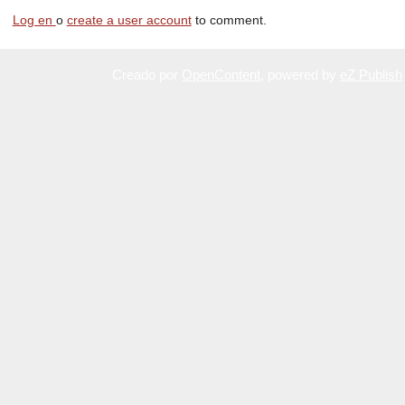
Log en
o
create a user account
to comment.
Creado por
OpenContent
, powered by
eZ Publish