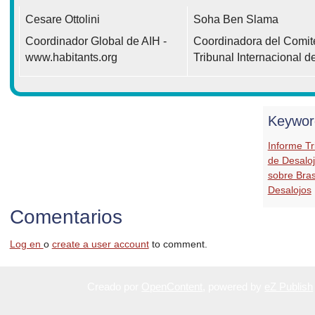
Cesare Ottolini
Soha Ben Slama
Coordinador Global de AIH -
Coordinadora del Comité 
www.habitants.org
Tribunal Internacional d
Keywor
Informe Tr
de Desalo
sobre Bras
Desalojos
Comentarios
Log en
o
create a user account
to comment.
Creado por
OpenContent
, powered by
eZ Publish