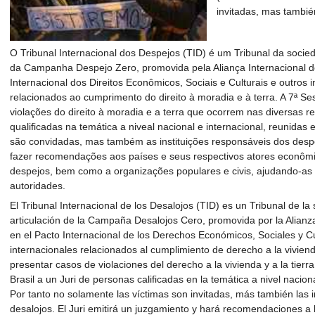
invitadas, mas tambié
O Tribunal Internacional dos Despejos (TID) é um Tribunal da socied
da Campanha Despejo Zero, promovida pela Aliança Internacional 
Internacional dos Direitos Econômicos, Sociais e Culturais e outros i
relacionados ao cumprimento do direito à moradia e à terra. A 7ª S
violações do direito à moradia e a terra que ocorrem nas diversas r
qualificadas na temática a niveal nacional e internacional, reunidas
são convidadas, mas também as instituições responsáveis dos despej
fazer recomendações aos países e seus respectivos atores econômic
despejos, bem como a organizações populares e civis, ajudando-as
autoridades.
El Tribunal Internacional de los Desalojos (TID) es un Tribunal de la
articulación de la Campaña Desalojos Cero, promovida por la Alianza
en el Pacto Internacional de los Derechos Económicos, Sociales y Cu
internacionales relacionados al cumplimiento de derecho a la vivienda
presentar casos de violaciones del derecho a la vivienda y a la tierr
Brasil a un Juri de personas calificadas en la temática a nivel nacion
Por tanto no solamente las víctimas son invitadas, más también las i
desalojos. El Juri emitirá un juzgamiento y hará recomendaciones a 