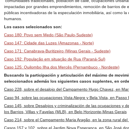
comunidades tradicionales, población de calle, ocupaciones urban
impactadas por grandes emprendimientos, remoción de barrios de em
públicas incentivadoras de la especulación inmobiliária, así como la
humanos.
Los casos selecionados son:
Caso 180: Povo sem Medo (São Paulo-Sudeste)
Caso 147: Cidade das Luzes (Amazonas - Norte)
Caso 171: Canabrava-Buritizeiro (Minas Gerais - Sudeste)
Caso 192: População em situação de Rua (Paraná-Sul)
Caso 125: Quilombo Ilha dos Mercês (Pernambuco - Nordeste)
Buscando la participación y articulación del máximo de movim
seleccionados además los siguientes casos suplentes, en ord
Caso 228, sobre el desalojo del Campamento Hugo Chavez, en Ma
Caso 94, sobre las ocupaciones Vista Alegre y Bela Vista, en Pass
Caso 145, sobre Desalojos y criminalización de las ocupaciones y d
los Barrios, Villas y Favelas (MLB), en Belo Horizonte-Minas Gerais
Caso 214, sobre el Campamento Maria Aragão, en la zona rural de
Casos 157 y 102, sobre el Jardim Nova Esperança, en São José d