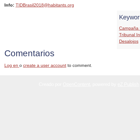
Info:
TIDBrasil2018@habitants.org
Keywor
Campaña C
Tribunal I
Desalojos
Comentarios
Log en
o
create a user account
to comment.
Creado por
OpenContent
, powered by
eZ Publish