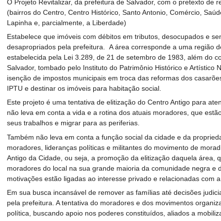
O Projeto Revitalizar, da prefeitura de Salvador, com o pretexto de 
(bairros do Centro, Centro Histórico, Santo Antonio, Comércio, Saúde
Lapinha e, parcialmente, a Liberdade)
Estabelece que imóveis com débitos em tributos, desocupados e 
desapropriados pela prefeitura. A área corresponde a uma região de 
estabelecida pela Lei 3.289, de 21 de setembro de 1983, além do co
Salvador, tombado pelo Instituto do Patrimônio Histórico e Artístico
isenção de impostos municipais em troca das reformas dos casarões,
IPTU e destinar os imóveis para habitação social.
Este projeto é uma tentativa de elitização do Centro Antigo para at
não leva em conta a vida e a rotina dos atuais moradores, que es
seus trabalhos e migrar para as periferias.
Também não leva em conta a função social da cidade e da propried
moradores, lideranças políticas e militantes do movimento de morad
Antigo da Cidade, ou seja, a promoção da elitização daquela área, q
moradores do local na sua grande maioria da comunidade negra e de
motivações estão ligadas ao interesse privado e relacionadas com a 
Em sua busca incansável de remover as famílias até decisões judici
pela prefeitura. A tentativa do moradores e dos movimentos organizad
política, buscando apoio nos poderes constituídos, aliados a mobiliz