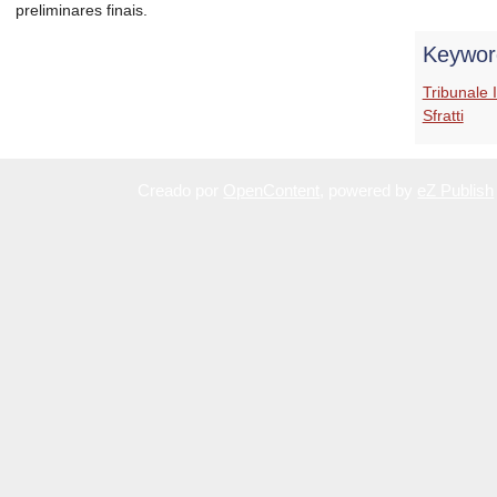
preliminares finais.
Keywor
Tribunale 
Sfratti
Creado por
OpenContent
, powered by
eZ Publish